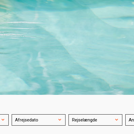
Kæresteferie
Afrejsedato
Rejselængde
An