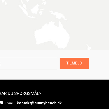
TILMELD
HAR DU SPØRGSMÅL?
kontakt@sunnybeach.dk
Email